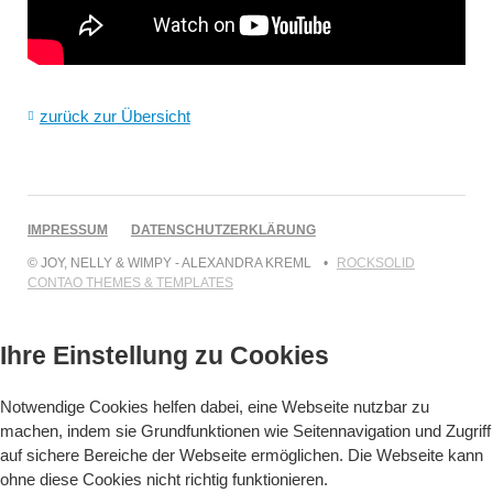
zurück zur Übersicht
NAVIGATION
IMPRESSUM
DATENSCHUTZERKLÄRUNG
ÜBERSPRINGEN
© JOY, NELLY & WIMPY - ALEXANDRA KREML
ROCKSOLID
CONTAO THEMES & TEMPLATES
Ihre Einstellung zu Cookies
Notwendige Cookies helfen dabei, eine Webseite nutzbar zu
machen, indem sie Grundfunktionen wie Seitennavigation und Zugriff
auf sichere Bereiche der Webseite ermöglichen. Die Webseite kann
ohne diese Cookies nicht richtig funktionieren.