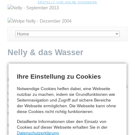
NAVIGATION
ERSTELLT VON ONLNE HANDWERK
ÜBERSPRINGEN
Navigation
überspringen
Nelly & das Wasser
Tagebucheintrag von Nelly
Ihre Einstellung zu Cookies
Ich bin Wasserscheu. Heute früh wollte Frauchen mit mir
Spazieren gehen, aber draußen hat es geregnet und das Naß
Notwendige Cookies helfen dabei, eine Webseite
will ich überhaupt nicht. Mit viel Überredungskunst lass ich
nutzbar zu machen, indem sie Grundfunktionen wie
mir ja in der Badewanne die Füsse waschen, aber wenn das
Seitennavigation und Zugriff auf sichere Bereiche
der Webseite ermöglichen. Die Webseite kann ohne
Wasser jetzt von allen Richtungen kommt, dann mag ich das
diese Cookies nicht richtig funktionieren.
überhaupt nicht.
Detaillierte Informationen über den Einsatz von
Und übrigens ich hab jetzt wieder was Neues, ich "fremdel",
Cookies auf dieser Webseite erhalten Sie in der
so wie kleine Kinder das machen. Momentan mag ich nur
Datenschutzerklärung
.