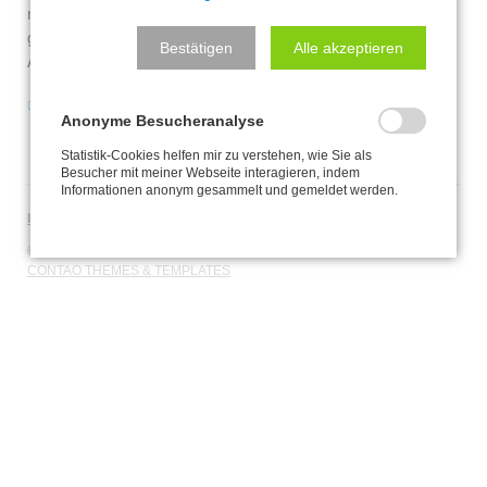
mein Frauchen und Herrchen, die anderen sind ja alle soooo
gefährlich, da gehen wir sicherheitshalber einmal auf
Bestätigen
Alle akzeptieren
Abstand!
zurück zur Übersicht
Anonyme Besucheranalyse
Statistik-Cookies helfen mir zu verstehen, wie Sie als
Besucher mit meiner Webseite interagieren, indem
Informationen anonym gesammelt und gemeldet werden.
NAVIGATION
IMPRESSUM
DATENSCHUTZERKLÄRUNG
ÜBERSPRINGEN
© JOY, NELLY & WIMPY - ALEXANDRA KREML
ROCKSOLID
CONTAO THEMES & TEMPLATES