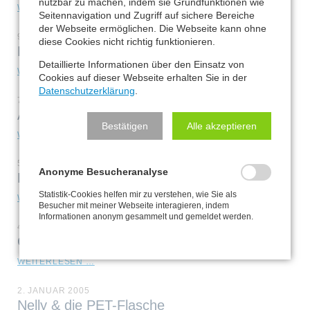
nutzbar zu machen, indem sie Grundfunktionen wie
WELPENSCHULE
WEITERLESEN …
Seitennavigation und Zugriff auf sichere Bereiche
der Webseite ermöglichen. Die Webseite kann ohne
9. JANUAR 2005
diese Cookies nicht richtig funktionieren.
Nelly & Anka
Detaillierte Informationen über den Einsatz von
NELLY
WEITERLESEN …
Cookies auf dieser Webseite erhalten Sie in der
&
Datenschutzerklärung
.
ANKA
7. JANUAR 2005
Actionreicher Tag
Bestätigen
Alle akzeptieren
ACTIONREICHER
WEITERLESEN …
TAG
5. JANUAR 2005
Anonyme Besucheranalyse
Nelly & das Wasser
Statistik-Cookies helfen mir zu verstehen, wie Sie als
NELLY
WEITERLESEN …
Besucher mit meiner Webseite interagieren, indem
&
Informationen anonym gesammelt und gemeldet werden.
DAS
4. JANUAR 2005
WASSER
Geschäfte
GESCHÄFTE
WEITERLESEN …
2. JANUAR 2005
Nelly & die PET-Flasche