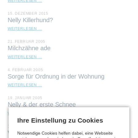
URLAUB
WEITERLESEN …
IN
TIROL
15. DEZEMBER 2015
Nelly Killerhund?
NELLY
WEITERLESEN …
KILLERHUND?
21. FEBRUAR 2005
Milchzähne ade
MILCHZÄHNE
WEITERLESEN …
ADE
4. FEBRUAR 2005
Sorge für Ordnung in der Wohnung
SORGE
WEITERLESEN …
FÜR
ORDNUNG
19. JANUAR 2005
IN
Nelly & der erste Schnee
DER
WOHNUNG
NELLY
WEITERLESEN …
&
Ihre Einstellung zu Cookies
DER
13. JANUAR 2005
ERSTE
Welpenschule
Notwendige Cookies helfen dabei, eine Webseite
SCHNEE