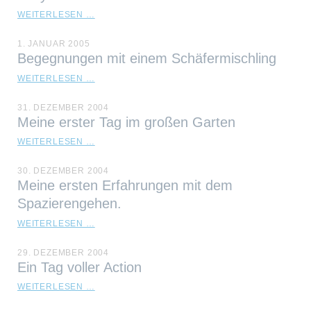
NELLY
WEITERLESEN …
&
DIE
1. JANUAR 2005
PET-
Begegnungen mit einem Schäfermischling
FLASCHE
BEGEGNUNGEN
WEITERLESEN …
MIT
EINEM
31. DEZEMBER 2004
SCHÄFERMISCHLING
Meine erster Tag im großen Garten
MEINE
WEITERLESEN …
ERSTER
TAG
30. DEZEMBER 2004
IM
Meine ersten Erfahrungen mit dem
GROSSEN G
ARTEN
Spazierengehen.
MEINE
WEITERLESEN …
ERSTEN
ERFAHRUNGEN
29. DEZEMBER 2004
MIT
Ein Tag voller Action
DEM
SPAZIERENGEHEN.
EIN
WEITERLESEN …
TAG
VOLLER