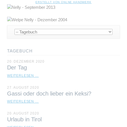
NAVIGATION
ERSTELLT VON ONLNE HANDWERK
ÜBERSPRINGEN
Navigation
überspringen
TAGEBUCH
20. DEZEMBER 2020
Der Tag
DER
WEITERLESEN …
TAG
27. AUGUST 2020
Gassi oder doch lieber ein Keksi?
GASSI
WEITERLESEN …
ODER
DOCH
20. AUGUST 2020
LIEBER
Urlaub in Tirol
EIN
KEKSI?