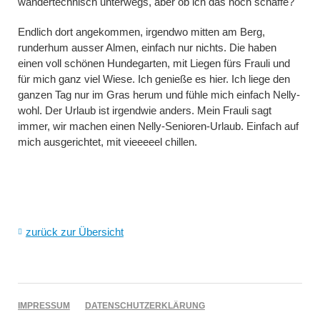
wandertechnisch unterwegs, aber ob ich das noch schaffe?
Endlich dort angekommen, irgendwo mitten am Berg,
runderhum ausser Almen, einfach nur nichts. Die haben
einen voll schönen Hundegarten, mit Liegen fürs Frauli und
für mich ganz viel Wiese. Ich genieße es hier. Ich liege den
ganzen Tag nur im Gras herum und fühle mich einfach Nelly-
wohl. Der Urlaub ist irgendwie anders. Mein Frauli sagt
immer, wir machen einen Nelly-Senioren-Urlaub. Einfach auf
mich ausgerichtet, mit vieeeeel chillen.
zurück zur Übersicht
NAVIGATION
IMPRESSUM
DATENSCHUTZERKLÄRUNG
ÜBERSPRINGEN